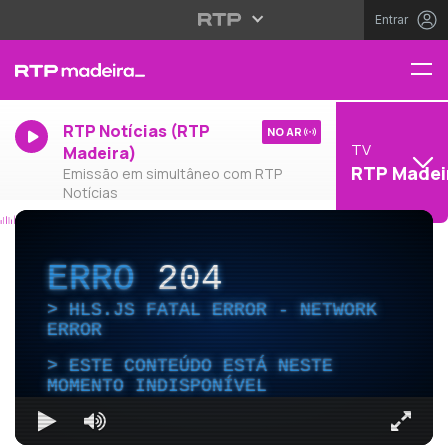
Entrar
RTP Notícias (RTP
NO AR
TV
Madeira)
RTP Madei
Emissão em simultâneo com RTP
Notícias
ERRO
204
HLS.JS FATAL ERROR - NETWORK
ERROR
ESTE CONTEÚDO ESTÁ NESTE
MOMENTO INDISPONÍVEL