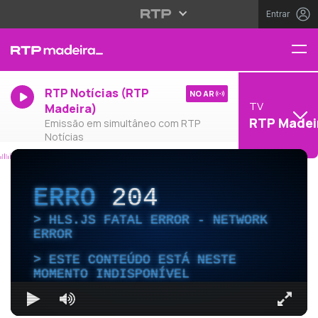
Entrar
RTP Notícias (RTP
NO AR
TV
Madeira)
RTP Madei
Emissão em simultâneo com RTP
Notícias
ERRO
204
HLS.JS FATAL ERROR - NETWORK
ERROR
ESTE CONTEÚDO ESTÁ NESTE
MOMENTO INDISPONÍVEL