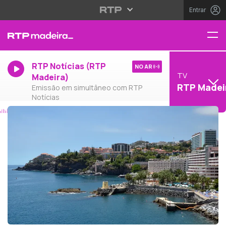
Entrar
RTP Notícias (RTP
NO AR
TV
Madeira)
RTP Madei
Emissão em simultâneo com RTP
Notícias