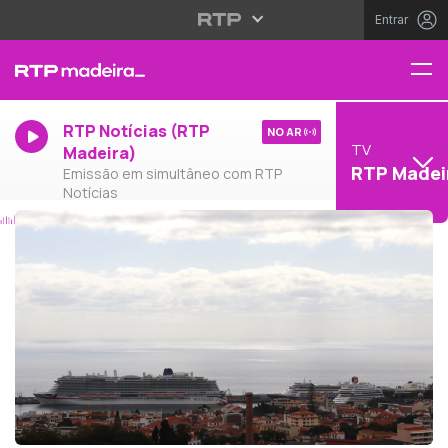
Entrar
RTP Notícias (RTP
NO AR
TV
Madeira)
RTP Madei
Emissão em simultâneo com RTP
Notícias