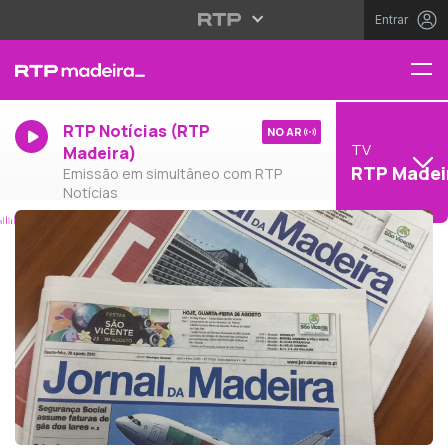
Entrar
RTP Notícias (RTP
NO AR
TV
Madeira)
RTP Madei
Emissão em simultâneo com RTP
Notícias