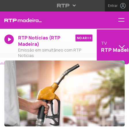
Entrar
RTP Notícias (RTP
NO AR
TV
Madeira)
RTP Madei
Emissão em simultâneo com RTP
Notícias