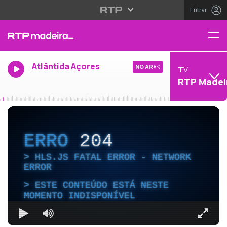
Entrar
Atlântida Açores
NO AR
TV
RTP Madei
ERRO
204
HLS.JS FATAL ERROR - NETWORK
ERROR
ESTE CONTEÚDO ESTÁ NESTE
MOMENTO INDISPONÍVEL