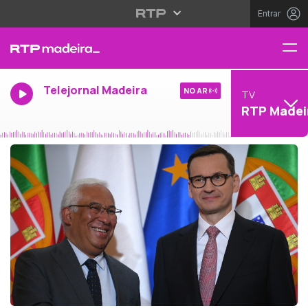
Entrar
Telejornal Madeira
NO AR
TV
RTP Madei