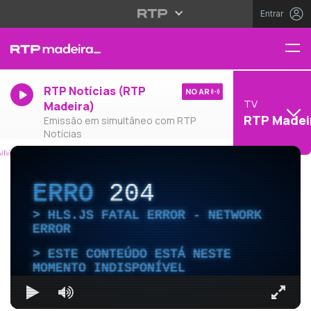
Entrar
RTP Notícias (RTP
NO AR
TV
Madeira)
RTP Madei
Emissão em simultâneo com RTP
Notícias
ERRO
204
HLS.JS FATAL ERROR - NETWORK
ERROR
ESTE CONTEÚDO ESTÁ NESTE
MOMENTO INDISPONÍVEL