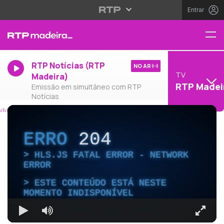
Entrar
RTP Notícias (RTP
NO AR
TV
Madeira)
RTP Madei
Emissão em simultâneo com RTP
Notícias
ERRO
204
HLS.JS FATAL ERROR - NETWORK
ERROR
ESTE CONTEÚDO ESTÁ NESTE
MOMENTO INDISPONÍVEL