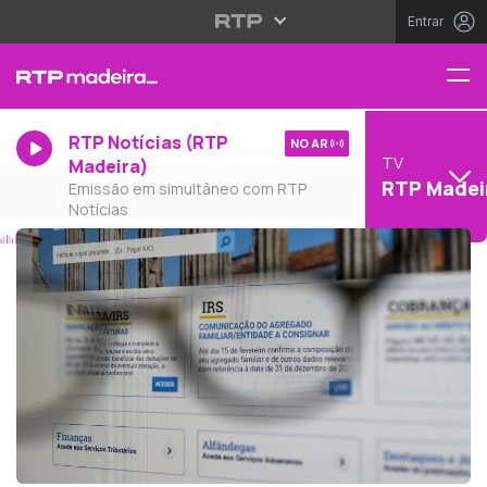
Entrar
RTP Notícias (RTP
NO AR
TV
Madeira)
RTP Madei
Emissão em simultâneo com RTP
Notícias