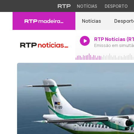
NOTÍCIAS
DESPORTO
Notícias
Desport
RTP Notícias (R
Emissão em simultâ