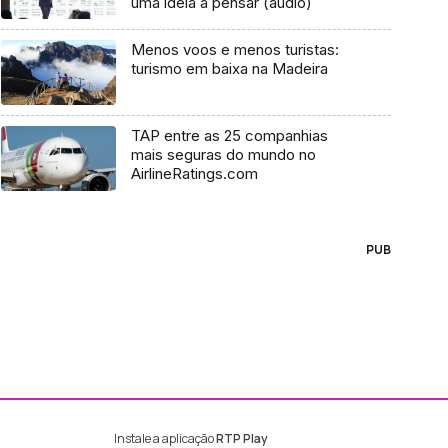
uma ideia a pensar (áudio)
Menos voos e menos turistas:
turismo em baixa na Madeira
TAP entre as 25 companhias
mais seguras do mundo no
AirlineRatings.com
PUB
Instale a aplicação
RTP Play