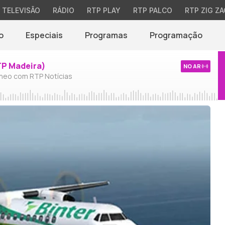
TELEVISÃO
RÁDIO
RTP PLAY
RTP PALCO
RTP ZIG ZA
o
Especiais
Programas
Programação
TP Madeira)
NO AR
neo com RTP Notícias