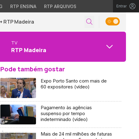
G
RTP ENSINA
RTP ARQUIVOS
Entrar
+ RTP Madeira
TV
RTP Madeira
Pode também gostar
Expo Porto Santo com mais de
60 expositores (vídeo)
Pagamento às agências
suspenso por tempo
indeterminado (vídeo)
Mais de 24 mil milhões de faturas