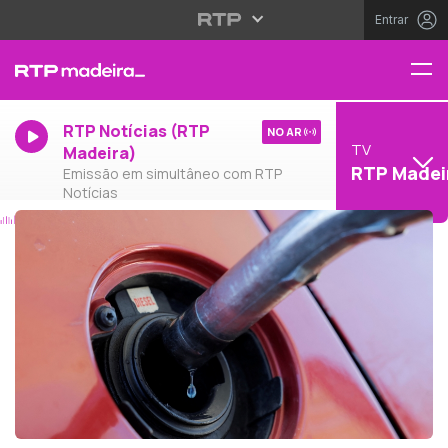
Entrar
RTP Notícias (RTP
NO AR
TV
Madeira)
RTP Madei
Emissão em simultâneo com RTP
Notícias