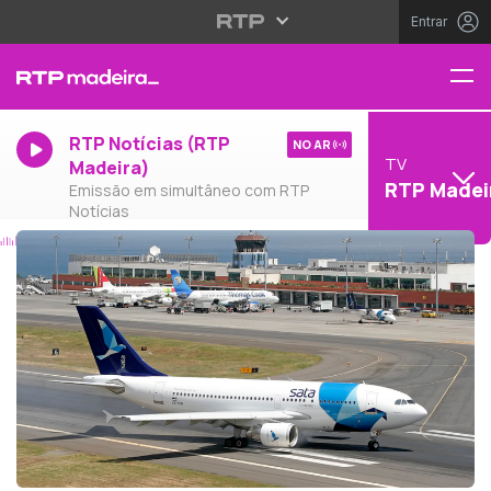
Entrar
RTP Notícias (RTP
NO AR
TV
Madeira)
RTP Madei
Emissão em simultâneo com RTP
Notícias