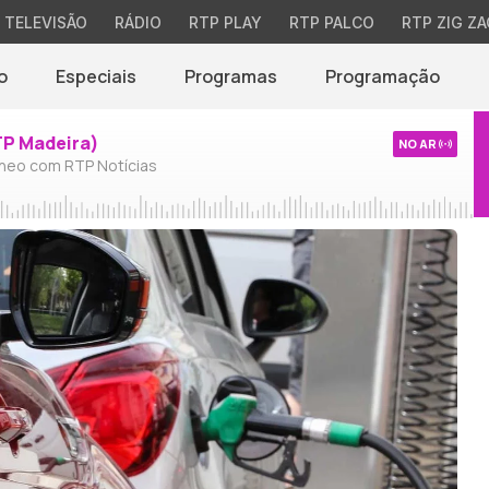
TELEVISÃO
RÁDIO
RTP PLAY
RTP PALCO
RTP ZIG ZA
o
Especiais
Programas
Programação
TP Madeira)
NO AR
neo com RTP Notícias