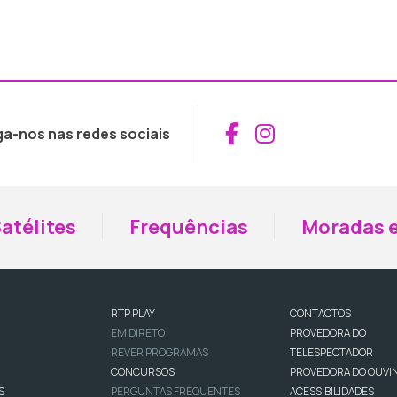
Aceder ao Fac
Aceder ao I
ga-nos nas redes sociais
atélites
Frequências
Moradas e
RTP PLAY
CONTACTOS
EM DIRETO
PROVEDORA DO
REVER PROGRAMAS
TELESPECTADOR
CONCURSOS
PROVEDORA DO OUVI
S
PERGUNTAS FREQUENTES
ACESSIBILIDADES