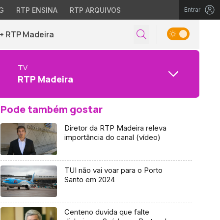
G
RTP ENSINA
RTP ARQUIVOS
Entrar
+ RTP Madeira
TV
RTP Madeira
Pode também gostar
Diretor da RTP Madeira releva
importância do canal (vídeo)
TUI não vai voar para o Porto
Santo em 2024
Centeno duvida que falte