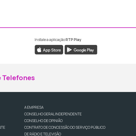
Instale a aplicação
RTP Play
ebook da RTP Madeira
nstagram da RTP Madeira
 Telefones
A EMPRESA
CONSELHO GERAL INDEPENDENTE
CONSELHO DE OPINIÃO
NTE
CONTRATO DE CONCESSÃO DO SERVIÇO PÚBLICO
DE RÁDIO E TELEVISÃO