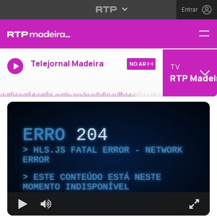
Entrar
Telejornal Madeira
NO AR
TV
RTP Madei
ERRO
204
HLS.JS FATAL ERROR - NETWORK
ERROR
ESTE CONTEÚDO ESTÁ NESTE
MOMENTO INDISPONÍVEL