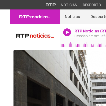
NOTÍCIAS
DESPORTO
Notícias
Desport
RTP Notícias (R
Emissão em simultâ