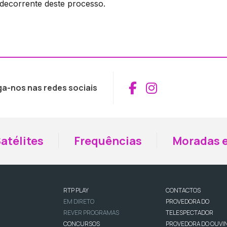
 decorrente deste processo.
Aceder ao Fac
Aceder ao I
ga-nos nas redes sociais
atélites
Frequências
Moradas e
RTP PLAY
CONTACTOS
EM DIRETO
PROVEDORA DO
REVER PROGRAMAS
TELESPECTADOR
CONCURSOS
PROVEDORA DO OUVI