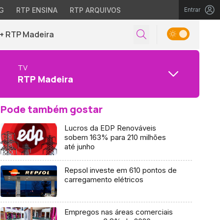
G
RTP ENSINA
RTP ARQUIVOS
Entrar
+ RTP Madeira
TV
RTP Madeira
Pode também gostar
Lucros da EDP Renováveis
sobem 163% para 210 milhões
até junho
Repsol investe em 610 pontos de
carregamento elétricos
Empregos nas áreas comerciais