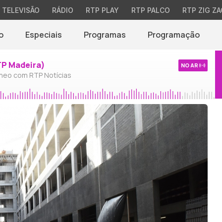
TELEVISÃO
RÁDIO
RTP PLAY
RTP PALCO
RTP ZIG ZA
o
Especiais
Programas
Programação
TP Madeira)
NO AR
neo com RTP Notícias