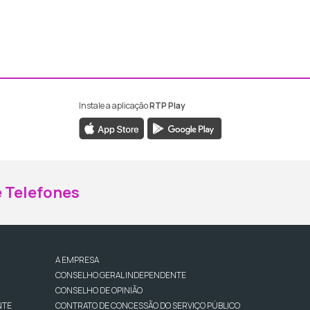
Instale a aplicação
RTP Play
ebook da RTP Madeira
nstagram da RTP Madeira
 Telefones
A EMPRESA
CONSELHO GERAL INDEPENDENTE
CONSELHO DE OPINIÃO
NTE
CONTRATO DE CONCESSÃO DO SERVIÇO PÚBLICO