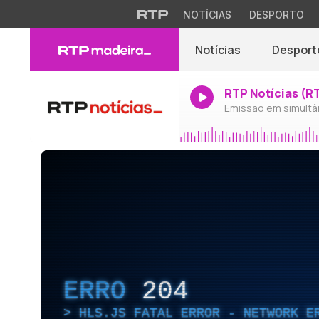
NOTÍCIAS
DESPORTO
Notícias
Desport
RTP Notícias (R
Emissão em simultâ
ERRO
204
HLS.JS FATAL ERROR - NETWORK E