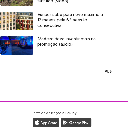
turístico (vídeo)
Euribor sobe para novo máximo a
12 meses pela 6.ª sessão
consecutiva
Madeira deve investir mais na
promoção (áudio)
PUB
Instale a aplicação
RTP Play
ebook da RTP Madeira
nstagram da RTP Madeira