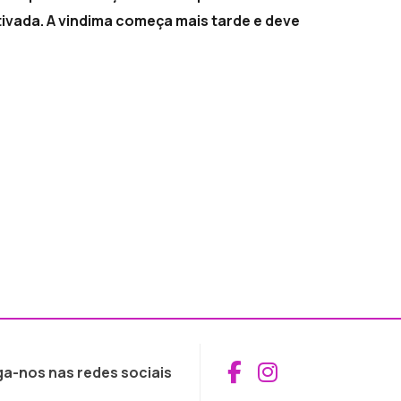
ivada. A vindima começa mais tarde e deve
Aceder ao Fac
Aceder ao I
ga-nos nas redes sociais