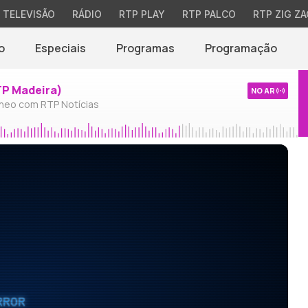
TELEVISÃO
RÁDIO
RTP PLAY
RTP PALCO
RTP ZIG ZA
o
Especiais
Programas
Programação
TP Madeira)
NO AR
neo com RTP Notícias
RROR