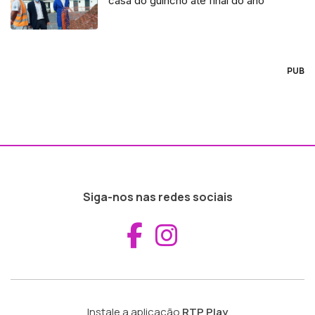
casa do guincho até final do ano
PUB
Siga-nos nas redes sociais
Aceder ao Fac
Aceder ao I
Instale a aplicação
RTP Play