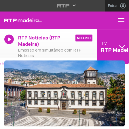
Entrar
RTP Notícias (RTP
NO AR
TV
Madeira)
RTP Madei
Emissão em simultâneo com RTP
Notícias