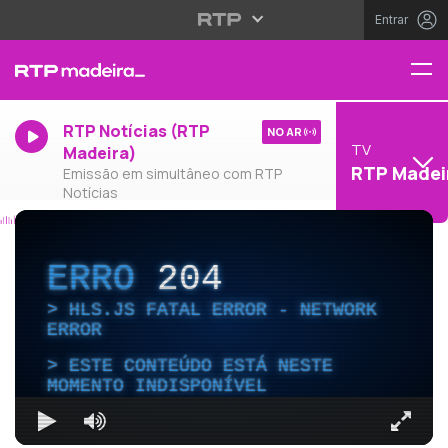
Entrar
RTP Notícias (RTP
NO AR
TV
Madeira)
RTP Madei
Emissão em simultâneo com RTP
Notícias
ERRO
204
HLS.JS FATAL ERROR - NETWORK
ERROR
ESTE CONTEÚDO ESTÁ NESTE
MOMENTO INDISPONÍVEL