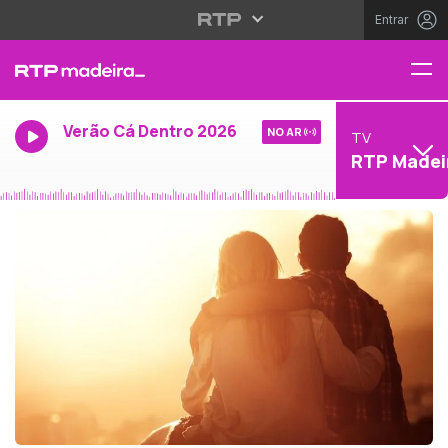
Entrar
Verão Cá Dentro 2026
NO AR
TV
RTP Madei