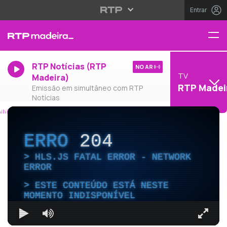
Entrar
RTP Notícias (RTP
NO AR
TV
Madeira)
RTP Madei
Emissão em simultâneo com RTP
Notícias
ERRO
204
HLS.JS FATAL ERROR - NETWORK
ERROR
ESTE CONTEÚDO ESTÁ NESTE
MOMENTO INDISPONÍVEL