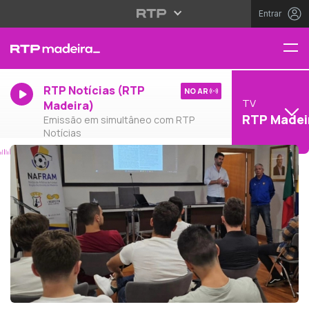
Entrar
RTP Notícias (RTP
NO AR
TV
Madeira)
RTP Madei
Emissão em simultâneo com RTP
Notícias