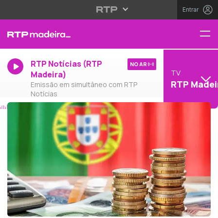
Entrar
RTP Notícias (RTP
NO AR
TV
Madeira)
RTP Madei
Emissão em simultâneo com RTP
Notícias