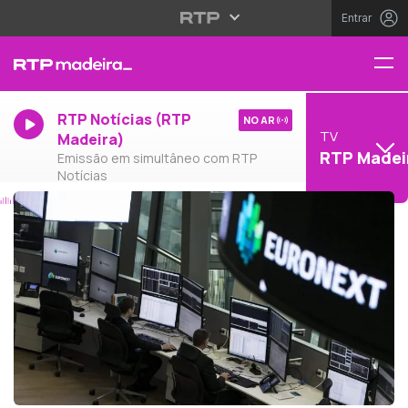
Entrar
RTP Notícias (RTP
NO AR
TV
Madeira)
RTP Madei
Emissão em simultâneo com RTP
Notícias