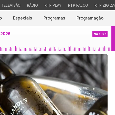
TELEVISÃO
RÁDIO
RTP PLAY
RTP PALCO
RTP ZIG ZA
o
Especiais
Programas
Programação
 2026
NO AR