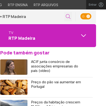
G
RTP ENSINA
RTP ARQUIVOS
Entrar
+ RTP Madeira
TV
RTP Madeira
Pode também gostar
ACIF junta consórcio de
associações empresarias do
país (vídeo)
Preço do pão vai aumentar em
Portugal
Preços da habitação crescem