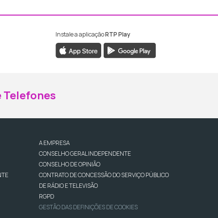
Instale a aplicação
RTP Play
ebook da RTP Madeira
nstagram da RTP Madeira
 Telefones
A EMPRESA
CONSELHO GERAL INDEPENDENTE
CONSELHO DE OPINIÃO
NTE
CONTRATO DE CONCESSÃO DO SERVIÇO PÚBLICO
DE RÁDIO E TELEVISÃO
RGPD
GESTÃO DAS DEFINIÇÕES DE COOKIES