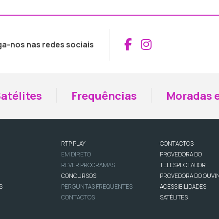
Aceder ao Fac
Aceder ao I
ga-nos nas redes sociais
atélites
Frequências
Moradas e
RTP PLAY
CONTACTOS
EM DIRETO
PROVEDORA DO
REVER PROGRAMAS
TELESPECTADOR
CONCURSOS
PROVEDORA DO OUVI
S
PERGUNTAS FREQUENTES
ACESSIBILIDADES
CONTACTOS
SATÉLITES