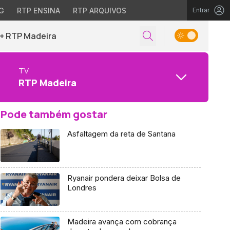
G
RTP ENSINA
RTP ARQUIVOS
Entrar
+ RTP Madeira
TV
RTP Madeira
Pode também gostar
Asfaltagem da reta de Santana
Ryanair pondera deixar Bolsa de
Londres
Madeira avança com cobrança