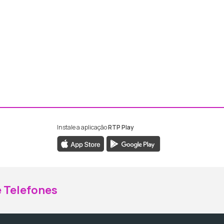
Instale a aplicação
RTP Play
ebook da RTP Madeira
nstagram da RTP Madeira
 Telefones