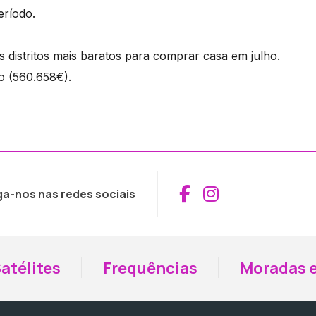
ríodo.
 distritos mais baratos para comprar casa em julho.
o (560.658€).
Aceder ao Fac
Aceder ao I
ga-nos nas redes sociais
atélites
Frequências
Moradas e