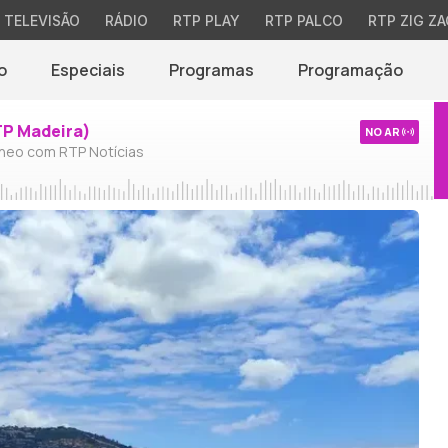
TELEVISÃO
RÁDIO
RTP PLAY
RTP PALCO
RTP ZIG ZA
o
Especiais
Programas
Programação
TP Madeira)
NO AR
neo com RTP Notícias