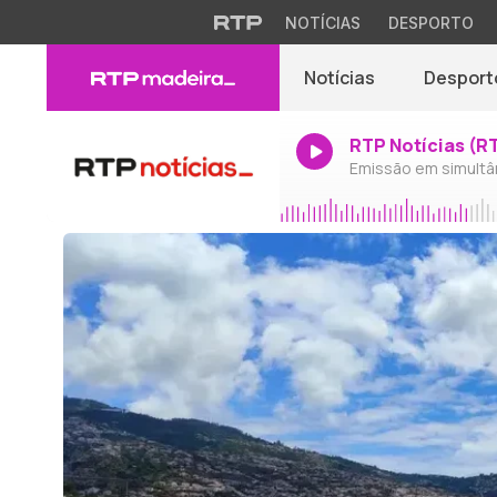
NOTÍCIAS
DESPORTO
Notícias
Desport
RTP Notícias (R
Emissão em simultâ