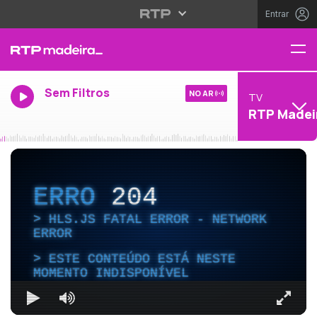
Entrar
Sem Filtros
NO AR
TV
RTP Madei
ERRO
204
HLS.JS FATAL ERROR - NETWORK
ERROR
ESTE CONTEÚDO ESTÁ NESTE
MOMENTO INDISPONÍVEL