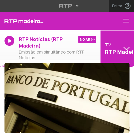
Entrar
RTP Notícias (RTP
NO AR
TV
Madeira)
RTP Madei
Emissão em simultâneo com RTP
Notícias