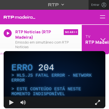
Entrar
RTP Notícias (RTP
NO AR
TV
Madeira)
RTP Madei
Emissão em simultâneo com RTP
Notícias
ERRO
204
HLS.JS FATAL ERROR - NETWORK
ERROR
ESTE CONTEÚDO ESTÁ NESTE
MOMENTO INDISPONÍVEL