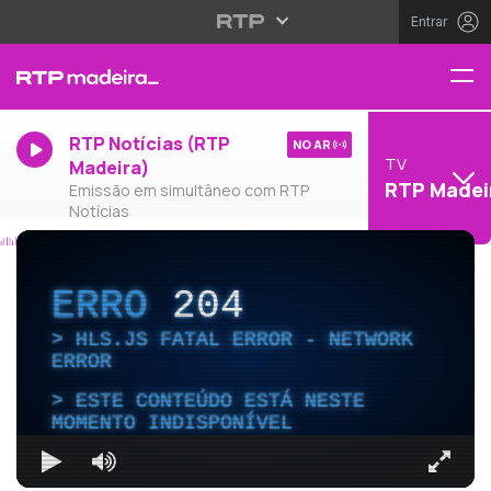
Entrar
RTP Notícias (RTP
NO AR
TV
Madeira)
RTP Madei
Emissão em simultâneo com RTP
Notícias
ERRO
204
HLS.JS FATAL ERROR - NETWORK
ERROR
ESTE CONTEÚDO ESTÁ NESTE
MOMENTO INDISPONÍVEL