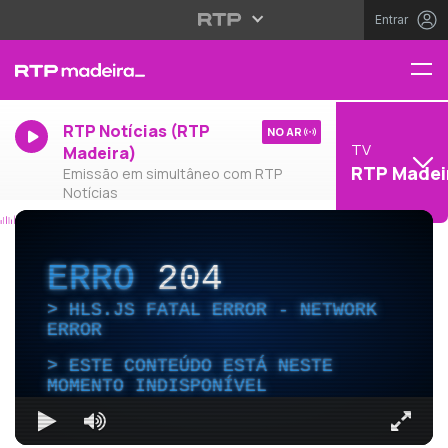
Entrar
RTP Notícias (RTP
NO AR
TV
Madeira)
RTP Madei
Emissão em simultâneo com RTP
Notícias
ERRO
204
HLS.JS FATAL ERROR - NETWORK
ERROR
ESTE CONTEÚDO ESTÁ NESTE
MOMENTO INDISPONÍVEL