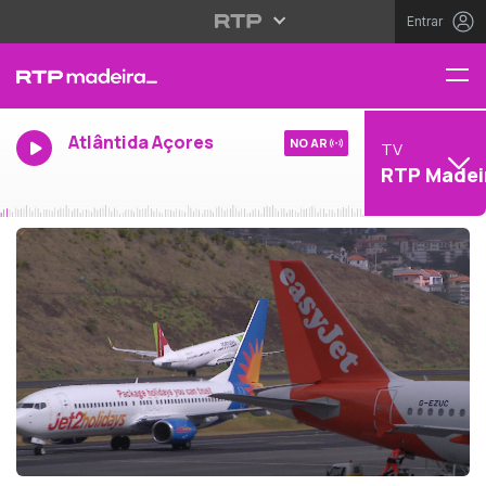
Entrar
Atlântida Açores
NO AR
TV
RTP Madei