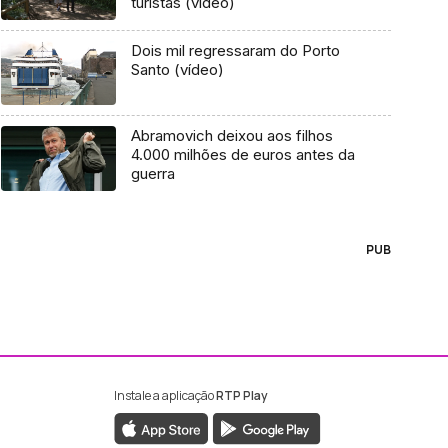
turistas (vídeo)
Dois mil regressaram do Porto
Santo (vídeo)
Abramovich deixou aos filhos
4.000 milhões de euros antes da
guerra
PUB
Instale a aplicação
RTP Play
ebook da RTP Madeira
nstagram da RTP Madeira