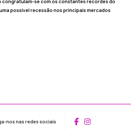
ião congratulam-se com os constantes recordes do
uma possível recessão nos principais mercados
Aceder ao Fac
Aceder ao I
ga-nos nas redes sociais