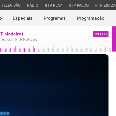
TELEVISÃO
RÁDIO
RTP PLAY
RTP PALCO
RTP ZIG ZA
o
Especiais
Programas
Programação
TP Madeira)
NO AR
neo com RTP Notícias
RROR