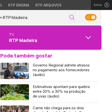
G
RTP ENSINA
RTP ARQUIVOS
Entrar
+ RTP Madeira
TV
RTP Madeira
Pode também gostar
Governo Regional admite atrasos
no pagamento aos fornecedores
(áudio)
Estimativas apontam para quebra
entre 20% a 30% na produção
de uvas (áudio)
Carne não chega para os dois