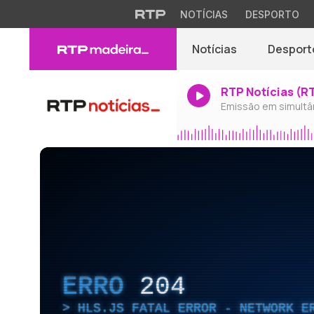
NOTÍCIAS
DESPORTO
Notícias
Desport
RTP Notícias (R
Emissão em simultâ
ERRO
204
HLS.JS FATAL ERROR - NETWORK E