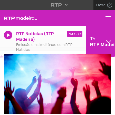
Entrar
RTP Notícias (RTP
NO AR
TV
Madeira)
RTP Madei
Emissão em simultâneo com RTP
Notícias