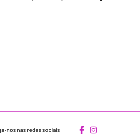
Aceder ao Fac
Aceder ao I
ga-nos nas redes sociais