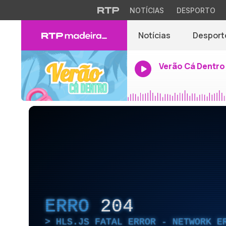
NOTÍCIAS
DESPORTO
Notícias
Desport
Verão Cá Dentro
ERRO
204
HLS.JS FATAL ERROR - NETWORK E