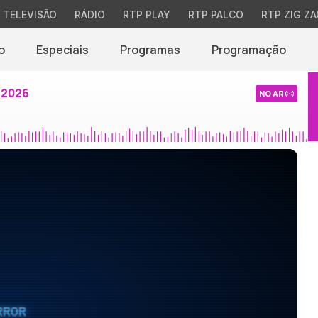
TELEVISÃO
RÁDIO
RTP PLAY
RTP PALCO
RTP ZIG ZA
o
Especiais
Programas
Programação
 2026
NO AR
RROR