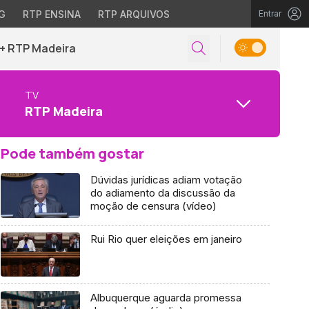
G
RTP ENSINA
RTP ARQUIVOS
Entrar
+ RTP Madeira
TV
RTP Madeira
Pode também gostar
Dúvidas jurídicas adiam votação
do adiamento da discussão da
moção de censura (vídeo)
Rui Rio quer eleições em janeiro
Albuquerque aguarda promessa