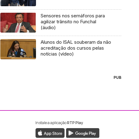
Sensores nos semáforos para
agilizar trânsito no Funchal
(áudio)
Alunos do ISAL souberam da não
acreditação dos cursos pelas
notícias (vídeo)
PUB
Instale a aplicação
RTP Play
ebook da RTP Madeira
nstagram da RTP Madeira