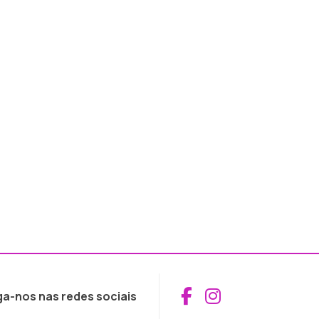
Aceder ao Fac
Aceder ao I
ga-nos nas redes sociais