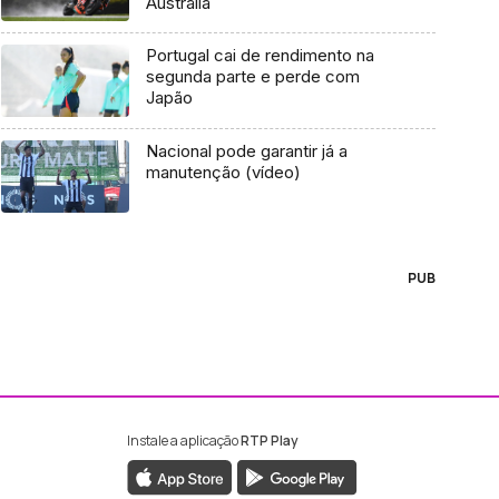
Austrália
Portugal cai de rendimento na
segunda parte e perde com
Japão
Nacional pode garantir já a
manutenção (vídeo)
PUB
Instale a aplicação
RTP Play
ebook da RTP Madeira
nstagram da RTP Madeira