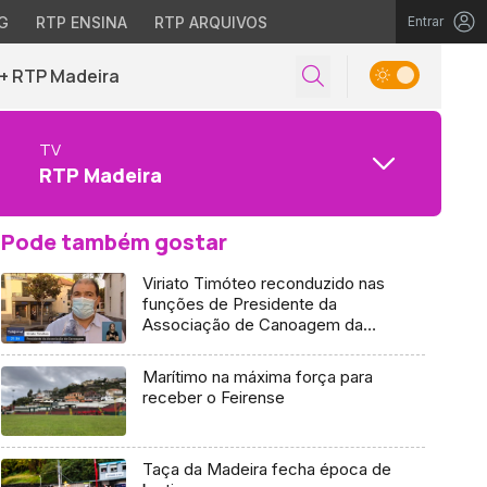
G
RTP ENSINA
RTP ARQUIVOS
Entrar
+ RTP Madeira
TV
RTP Madeira
Pode também gostar
Viriato Timóteo reconduzido nas
funções de Presidente da
Associação de Canoagem da
Madeira (Vídeo)
Marítimo na máxima força para
receber o Feirense
Taça da Madeira fecha época de