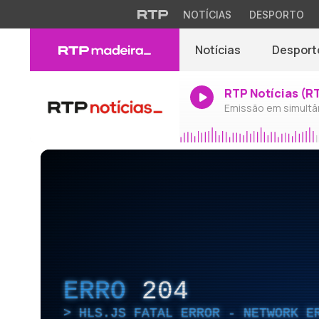
NOTÍCIAS
DESPORTO
Notícias
Desport
RTP Notícias (R
Emissão em simultâ
ERRO
204
HLS.JS FATAL ERROR - NETWORK E