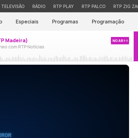
TELEVISÃO
RÁDIO
RTP PLAY
RTP PALCO
RTP ZIG ZA
o
Especiais
Programas
Programação
TP Madeira)
NO AR
neo com RTP Notícias
RROR