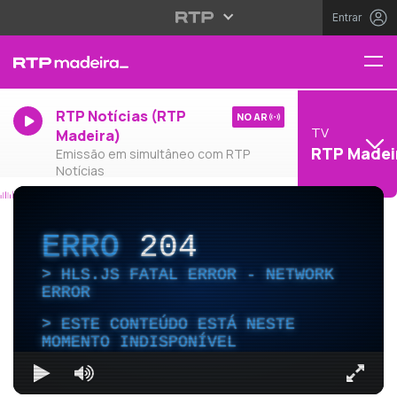
Entrar
RTP Notícias (RTP
NO AR
TV
Madeira)
RTP Madei
Emissão em simultâneo com RTP
Notícias
ERRO
204
HLS.JS FATAL ERROR - NETWORK
ERROR
ESTE CONTEÚDO ESTÁ NESTE
MOMENTO INDISPONÍVEL