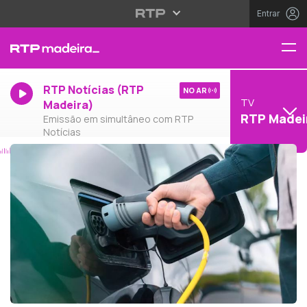
Entrar
RTP Notícias (RTP
NO AR
TV
Madeira)
RTP Madei
Emissão em simultâneo com RTP
Notícias