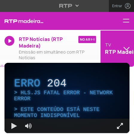
Entrar
RTP Notícias (RTP
NO AR
TV
Madeira)
RTP Madei
Emissão em simultâneo com RTP
Notícias
ERRO
204
HLS.JS FATAL ERROR - NETWORK
ERROR
ESTE CONTEÚDO ESTÁ NESTE
MOMENTO INDISPONÍVEL