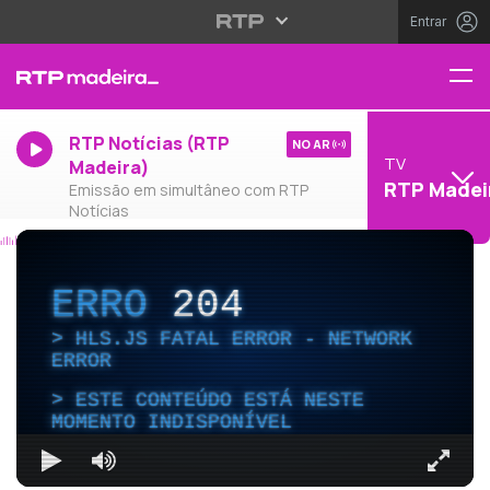
Entrar
RTP Notícias (RTP
NO AR
TV
Madeira)
RTP Madei
Emissão em simultâneo com RTP
Notícias
ERRO
204
HLS.JS FATAL ERROR - NETWORK
ERROR
ESTE CONTEÚDO ESTÁ NESTE
MOMENTO INDISPONÍVEL