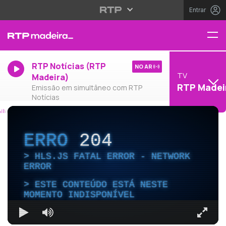
Entrar
RTP Notícias (RTP
NO AR
TV
Madeira)
RTP Madei
Emissão em simultâneo com RTP
Notícias
ERRO
204
HLS.JS FATAL ERROR - NETWORK
ERROR
ESTE CONTEÚDO ESTÁ NESTE
MOMENTO INDISPONÍVEL