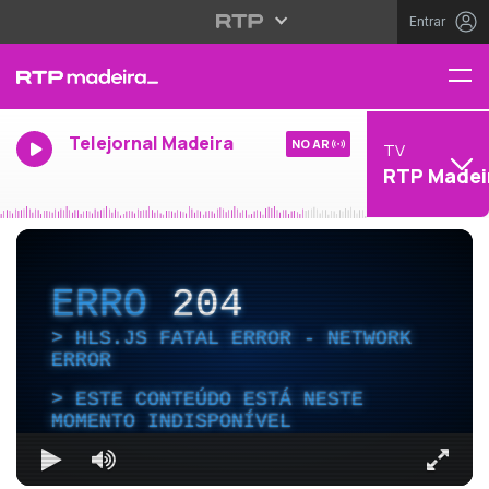
Entrar
Telejornal Madeira
NO AR
TV
RTP Madei
ERRO
204
HLS.JS FATAL ERROR - NETWORK
ERROR
ESTE CONTEÚDO ESTÁ NESTE
MOMENTO INDISPONÍVEL