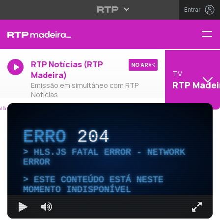
Entrar
RTP Notícias (RTP
NO AR
TV
Madeira)
RTP Madei
Emissão em simultâneo com RTP
Notícias
ERRO
204
HLS.JS FATAL ERROR - NETWORK
ERROR
ESTE CONTEÚDO ESTÁ NESTE
MOMENTO INDISPONÍVEL