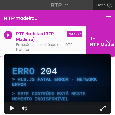
Entrar
RTP Notícias (RTP
NO AR
TV
Madeira)
RTP Madei
Emissão em simultâneo com RTP
Notícias
ERRO
204
HLS.JS FATAL ERROR - NETWORK
ERROR
ESTE CONTEÚDO ESTÁ NESTE
MOMENTO INDISPONÍVEL