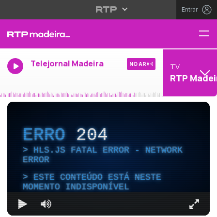
Entrar
Telejornal Madeira
NO AR
TV
RTP Madei
ERRO
204
HLS.JS FATAL ERROR - NETWORK
ERROR
ESTE CONTEÚDO ESTÁ NESTE
MOMENTO INDISPONÍVEL