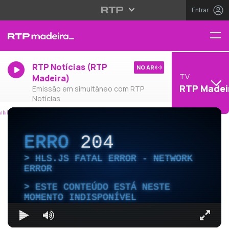
Entrar
RTP Notícias (RTP
NO AR
TV
Madeira)
RTP Madei
Emissão em simultâneo com RTP
Notícias
ERRO
204
HLS.JS FATAL ERROR - NETWORK
ERROR
ESTE CONTEÚDO ESTÁ NESTE
MOMENTO INDISPONÍVEL