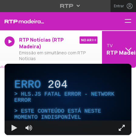
Entrar
RTP Notícias (RTP
NO AR
TV
Madeira)
RTP Madei
Emissão em simultâneo com RTP
Notícias
ERRO
204
HLS.JS FATAL ERROR - NETWORK
ERROR
ESTE CONTEÚDO ESTÁ NESTE
MOMENTO INDISPONÍVEL