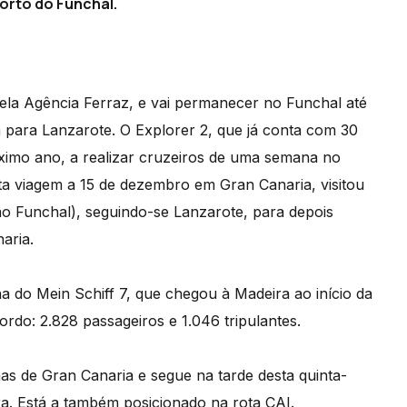
Porto do Funchal.
pela Agência Ferraz, e vai permanecer no Funchal até
m para Lanzarote. O Explorer 2, que já conta com 30
óximo ano, a realizar cruzeiros de uma semana no
esta viagem a 15 de dezembro em Gran Canaria, visitou
o Funchal), seguindo-se Lanzarote, para depois
aria.
ha do Mein Schiff 7, que chegou à Madeira ao início da
rdo: 2.828 passageiros e 1.046 tripulantes.
s de Gran Canaria e segue na tarde desta quinta-
ra. Está a também posicionado na rota CAI.