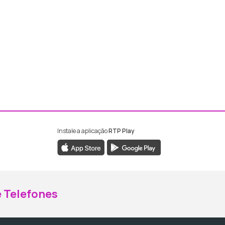
Instale a aplicação
RTP Play
ebook da RTP Madeira
nstagram da RTP Madeira
 Telefones