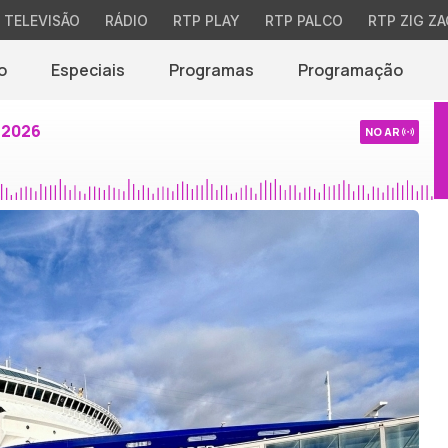
TELEVISÃO
RÁDIO
RTP PLAY
RTP PALCO
RTP ZIG ZA
o
Especiais
Programas
Programação
 2026
NO AR