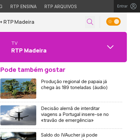
G
RTP ENSINA
RTP ARQUIVOS
Entrar
+ RTP Madeira
TV
RTP Madeira
Pode também gostar
Produção regional de papaia já
chega às 189 toneladas (áudio)
Decisão alemã de interditar
viagens a Portugal insere-se no
«travão de emergência»
Saldo do IVAucher já pode