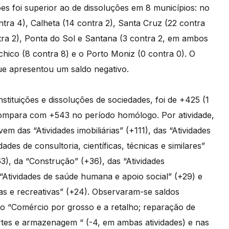
es foi superior ao de dissoluções em 8 municípios: no
tra 4), Calheta (14 contra 2), Santa Cruz (22 contra
ntra 2), Ponta do Sol e Santana (3 contra 2, em ambos
hico (8 contra 8) e o Porto Moniz (0 contra 0). O
que apresentou um saldo negativo.
stituições e dissoluções de sociedades, foi de +425 (1
 compara com +543 no período homólogo. Por atividade,
m das “Atividades imobiliárias” (+111), das “Atividades
des de consultoria, científicas, técnicas e similares”
63), da “Construção” (+36), das “Atividades
 “Atividades de saúde humana e apoio social” (+29) e
ivas e recreativas” (+24). Observaram-se saldos
no “Comércio por grosso e a retalho; reparação de
rtes e armazenagem “ (-4, em ambas atividades) e nas