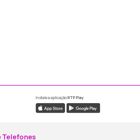
Instale a aplicação
RTP Play
ebook da RTP Madeira
nstagram da RTP Madeira
 Telefones