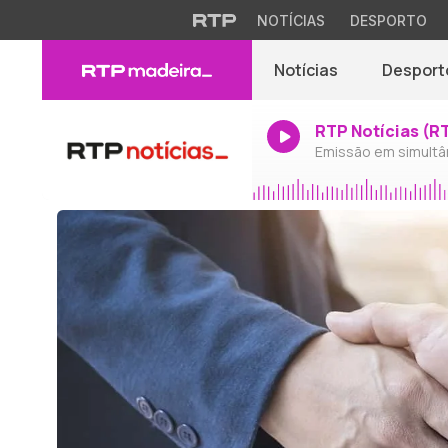
NOTÍCIAS
DESPORTO
Notícias
Desport
RTP Notícias (R
Emissão em simultâ