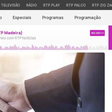
TELEVISÃO
RÁDIO
RTP PLAY
RTP PALCO
RTP ZIG ZA
o
Especiais
Programas
Programação
TP Madeira)
NO AR
neo com RTP Notícias