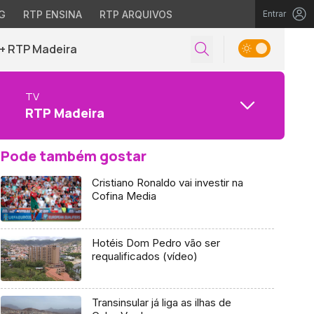
G
RTP ENSINA
RTP ARQUIVOS
Entrar
+ RTP Madeira
TV
RTP Madeira
Pode também gostar
Cristiano Ronaldo vai investir na
Cofina Media
Hotéis Dom Pedro vão ser
requalificados (vídeo)
Transinsular já liga as ilhas de